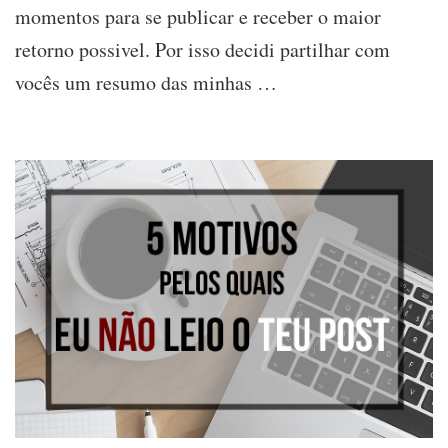
momentos para se publicar e receber o maior
publicar
no
retorno possivel. Por isso decidi partilhar com
blog
e
vocês um resumo das minhas …
redes
sociais