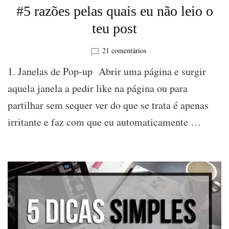
#5 razões pelas quais eu não leio o
teu post
em
21 comentários
#5
1. Janelas de Pop-up Abrir uma página e surgir
razões
pelas
aquela janela a pedir like na página ou para
quais
partilhar sem sequer ver do que se trata é apenas
eu
não
irritante e faz com que eu automaticamente …
leio
o
teu
post