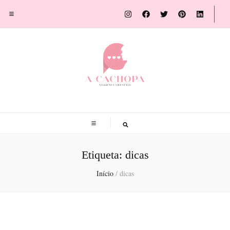
A Cachopa
Blog de viagens por Susana Sousa Ribeiro
Etiqueta:
dicas
Início
/
dicas