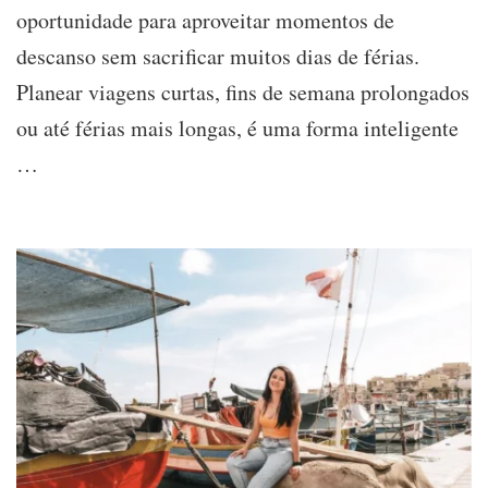
2025
oportunidade para aproveitar momentos de
em
descanso sem sacrificar muitos dias de férias.
Portugal:
Como
Planear viagens curtas, fins de semana prolongados
maximizar
as
ou até férias mais longas, é uma forma inteligente
férias
…