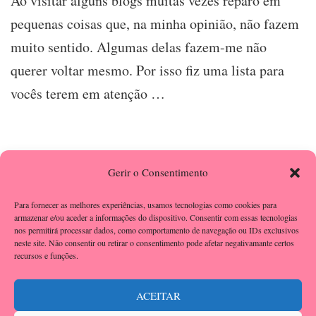
Ao visitar alguns blogs muitas vezes reparo em
Dicas
Simples
pequenas coisas que, na minha opinião, não fazem
para
muito sentido. Algumas delas fazem-me não
Melhorar
o
querer voltar mesmo. Por isso fiz uma lista para
Blog
vocês terem em atenção …
Gerir o Consentimento
Paginação
Página
Página
Página
1
2
3
dos
Para fornecer as melhores experiências, usamos tecnologias como cookies para
armazenar e/ou aceder a informações do dispositivo. Consentir com essas tecnologias
conteúdos
nos permitirá processar dados, como comportamento de navegação ou IDs exclusivos
neste site. Não consentir ou retirar o consentimento pode afetar negativamante certos
recursos e funções.
ACEITAR