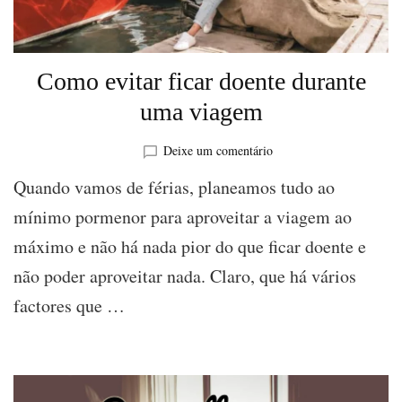
Como evitar ficar doente durante
uma viagem
sobre
Deixe um comentário
Como
Quando vamos de férias, planeamos tudo ao
evitar
ficar
mínimo pormenor para aproveitar a viagem ao
doente
máximo e não há nada pior do que ficar doente e
durante
uma
não poder aproveitar nada. Claro, que há vários
viagem
factores que …