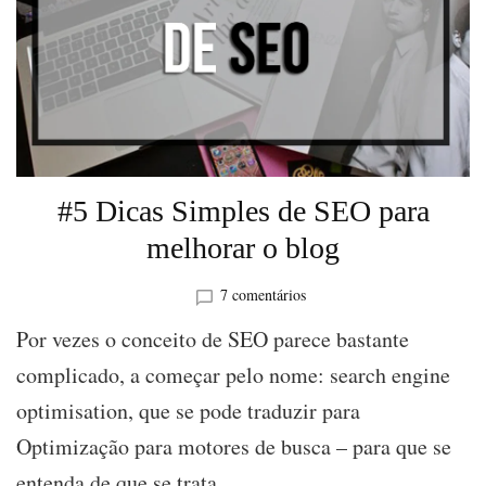
#5 Dicas Simples de SEO para
melhorar o blog
em
7 comentários
#5
Por vezes o conceito de SEO parece bastante
Dicas
Simples
complicado, a começar pelo nome: search engine
de
optimisation, que se pode traduzir para
SEO
para
Optimização para motores de busca – para que se
melhorar
o
entenda de que se trata. …