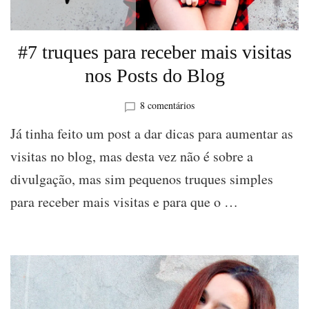
#7 truques para receber mais visitas
nos Posts do Blog
em
8 comentários
#7
Já tinha feito um post a dar dicas para aumentar as
truques
para
visitas no blog, mas desta vez não é sobre a
receber
divulgação, mas sim pequenos truques simples
mais
visitas
para receber mais visitas e para que o …
nos
Posts
do
Blog