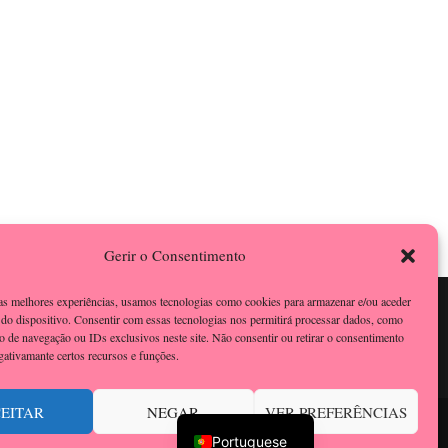
Gerir o Consentimento
 as melhores experiências, usamos tecnologias como cookies para armazenar e/ou aceder
do dispositivo. Consentir com essas tecnologias nos permitirá processar dados, como
 de navegação ou IDs exclusivos neste site. Não consentir ou retirar o consentimento
gativamante certos recursos e funções.
English
EITAR
NEGAR
VER PREFERÊNCIAS
ordPress
.
Política de Privacidade
Portuguese