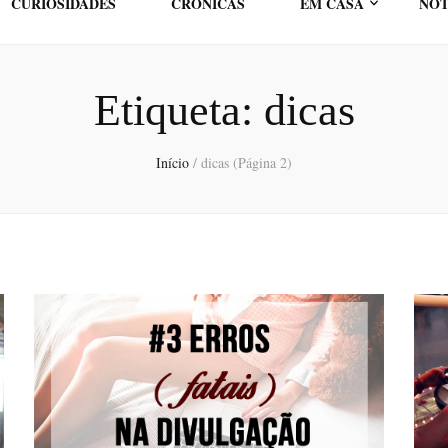
CURIOSIDADES
CRÓNICAS
EM CASA
NOT
Etiqueta:
dicas
Início
/
dicas
(Página 2)