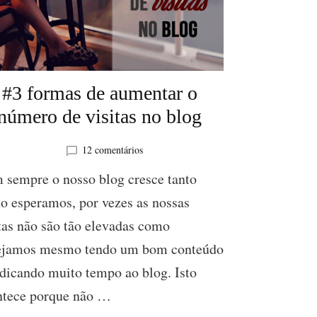
#3 formas de aumentar o
número de visitas no blog
em
12 comentários
#3
 sempre o nosso blog cresce tanto
formas
de
o esperamos, por vezes as nossas
aumentar
tas não são tão elevadas como
o
número
ejamos mesmo tendo um bom conteúdo
de
visitas
dicando muito tempo ao blog. Isto
no
ntece porque não …
blog