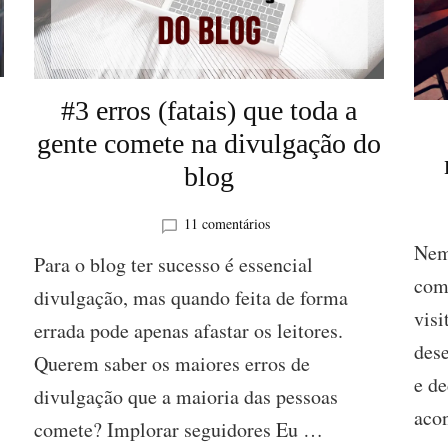
#3 erros (fatais) que toda a
gente comete na divulgação do
blog
em
11 comentários
#3
Nem
Para o blog ter sucesso é essencial
erros
com
(fatais)
divulgação, mas quando feita de forma
que
visi
errada pode apenas afastar os leitores.
toda
des
a
Querem saber os maiores erros de
gente
e de
comete
divulgação que a maioria das pessoas
na
aco
comete? Implorar seguidores Eu …
divulgação