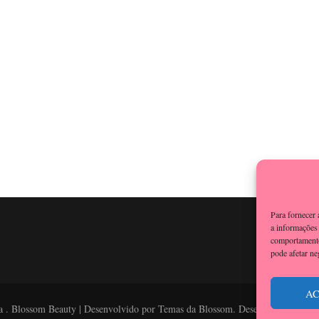
Para fornecer
a informações 
comportamento
pode afetar ne
AC
pa
.
Blossom Beauty | Desenvolvido por
Temas da Blossom
. Desenvolvido por
W