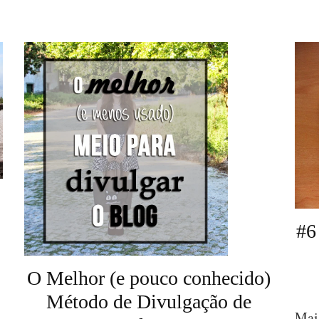
do
blog
#6
O Melhor (e pouco conhecido)
Método de Divulgação de
Mais