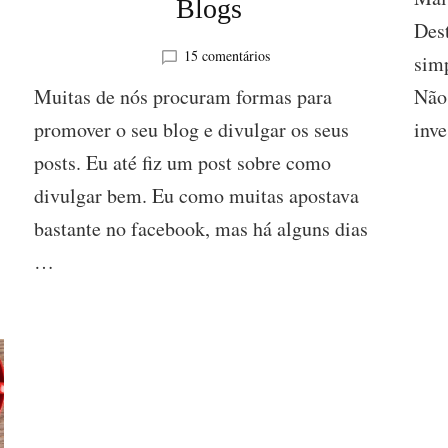
Blogs
Dest
em
15 comentários
simp
O
Não 
Muitas de nós procuram formas para
Melhor
(e
inv
promover o seu blog e divulgar os seus
pouco
posts. Eu até fiz um post sobre como
conhecido)
Método
divulgar bem. Eu como muitas apostava
de
Divulgação
bastante no facebook, mas há alguns dias
de
…
Blogs