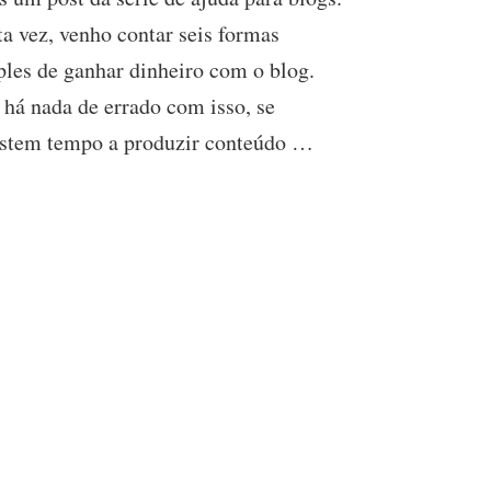
de
a vez, venho contar seis formas
Ganhar
les de ganhar dinheiro com o blog.
Dinheiro
com
há nada de errado com isso, se
o
Blog
estem tempo a produzir conteúdo …