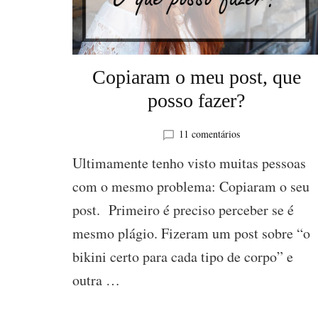
Copiaram o meu post, que
posso fazer?
em
11 comentários
Copiaram
Ultimamente tenho visto muitas pessoas
o
meu
com o mesmo problema: Copiaram o seu
post,
post. Primeiro é preciso perceber se é
que
posso
mesmo plágio. Fizeram um post sobre “o
fazer?
bikini certo para cada tipo de corpo” e
outra …