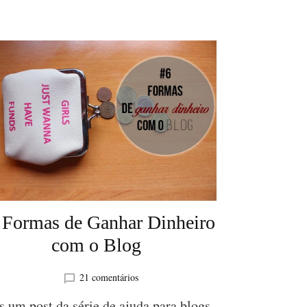
 Formas de Ganhar Dinheiro
com o Blog
em
21 comentários
#6
 um post da série de ajuda para blogs.
Formas