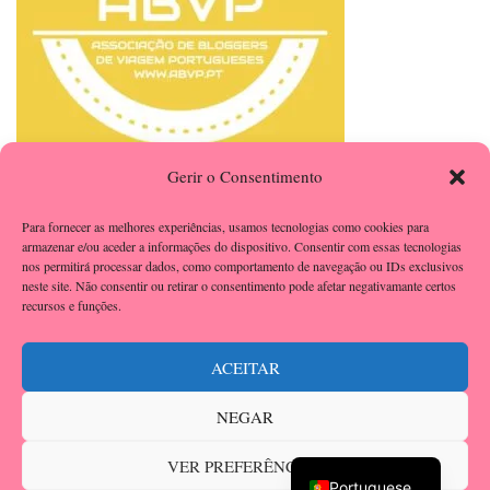
Gerir o Consentimento
Para fornecer as melhores experiências, usamos tecnologias como cookies para
armazenar e/ou aceder a informações do dispositivo. Consentir com essas tecnologias
nos permitirá processar dados, como comportamento de navegação ou IDs exclusivos
neste site. Não consentir ou retirar o consentimento pode afetar negativamante certos
recursos e funções.
ACEITAR
NEGAR
English
2026 Direitos de autor
A Cachopa
.
Blossom Beauty | Desenvolvido por
VER PREFERÊNCIAS
Temas da Blossom
. Desenvolvido por
WordPress
.
Política de Privacidade
Portuguese