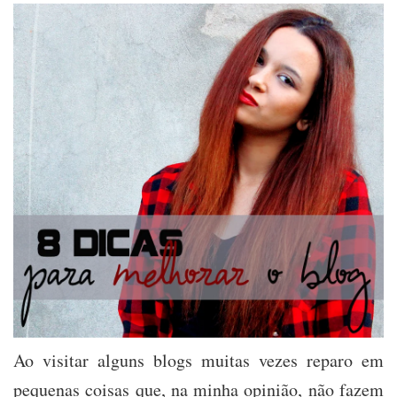
Simples
para
Melhorar
o
Blog
Ao visitar alguns blogs muitas vezes reparo em
pequenas coisas que, na minha opinião, não fazem