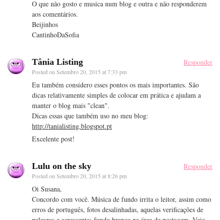
O que não gosto e musica num blog e outra e não responderem
aos comentários.
Beijinhos
CantinhoDaSofia
Tânia Listing
Responder
Posted on
Setembro 20, 2015 at 7:33 pm
Eu também considero esses pontos os mais importantes. São
dicas relativamente simples de colocar em prática e ajudam a
manter o blog mais "clean".
Dicas essas que também uso no meu blog:
http://tanialisting.blogspot.pt
Excelente post!
Lulu on the sky
Responder
Posted on
Setembro 20, 2015 at 8:26 pm
Oi Susana,
Concordo com você. Música de fundo irrita o leitor, assim como
erros de português, fotos desalinhadas, aquelas verificações de
palavras e acrescento: fundo branco na área de postagem. Vejo