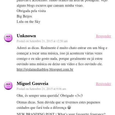
alguns blogs escuros que cansam minha visao.
Obrigada pela visita
Big Beijos
Lulu on the Sky
Unknown
Responder
Posted on
Setembro 21, 2015 at 12:50 am
Adorei as dicas. Realmente é muito chato entrar em um blog e
começar a tocar uma música, isso já aconteceu várias vezes
comigo e eu não gosto nada, porque geralmente eu já estou
ouvindo uma música ou deixo um vídeo e fico ouvindo ele.
http://gislainediasblog.blogspot.com.br
Miguel Gouveia
Responder
Posted on
Setembro 21, 2015 at 9:06 am
Ohn, és sempre uma querida! Obrigado <3<3
Otimas dicas. Sem dúvida que se tivermos estes pequenos
cuidados que fará toda a diferença 😀
NEW BRANDING POST | What’s your favourite fragrance?