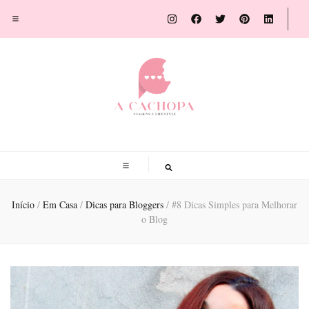
A Cachopa
Blog de viagens por Susana Sousa Ribeiro
Início
/
Em Casa
/
Dicas para Bloggers
/
#8 Dicas Simples para Melhorar
o Blog