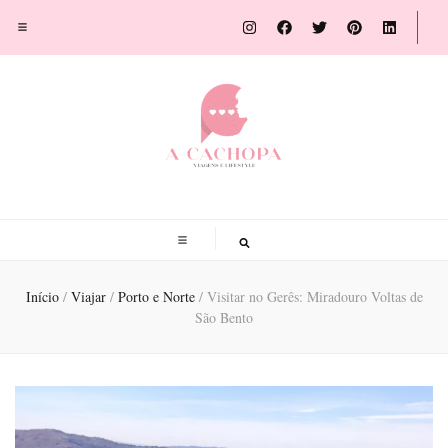
A Cachopa
Blog de viagens por Susana Sousa Ribeiro
Início
/
Viajar
/
Porto e Norte
/
Visitar no Gerês: Miradouro Voltas de
São Bento