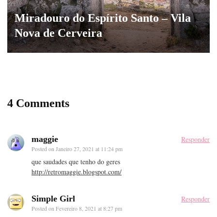
Miradouro do Espírito Santo – Vila
Nova de Cerveira
4 Comments
maggie
Responder
Posted on
Janeiro 27, 2021 at 11:24 pm
que saudades que tenho do geres
http://retromaggie.blogspot.com/
Simple Girl
Responder
Posted on
Fevereiro 8, 2021 at 8:27 pm