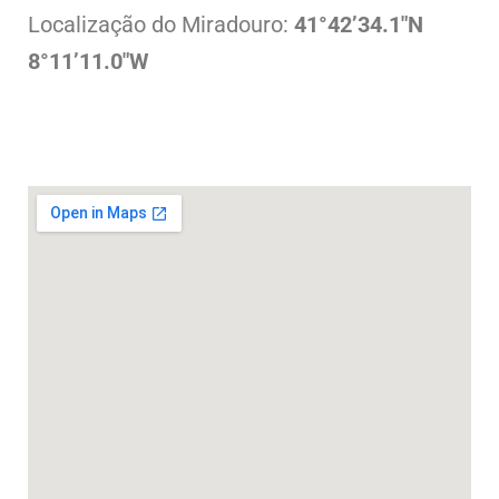
Localização do Miradouro:
41°42’34.1″N
8°11’11.0″W