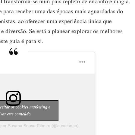
al transforma-se num país repleto de encanto e magia.
em
se para receber uma das épocas mais aguardadas do
Portugal
2024
onistas, ao oferecer uma experiência única que
–
e diversão. Se está a planear explorar os melhores
Os
melhores
te guia é para si.
para
visitar
ceitar os cookies marketing e
ivar este conteúdo
 por Susana Sousa Ribeiro (@a.cachopa)