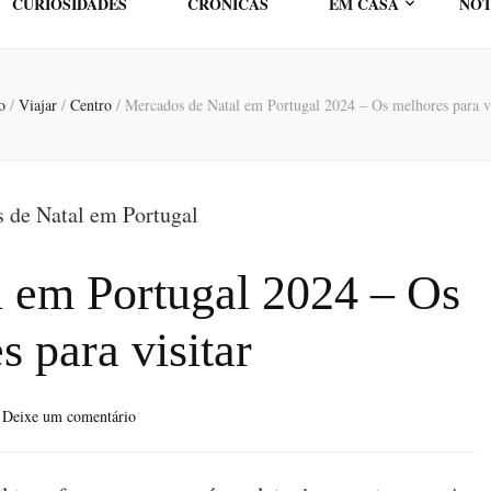
CURIOSIDADES
CRÓNICAS
EM CASA
NOT
o
/
Viajar
/
Centro
/
Mercados de Natal em Portugal 2024 – Os melhores para vi
 em Portugal 2024 – Os
 para visitar
sobre
Deixe um comentário
Mercados
de
Natal