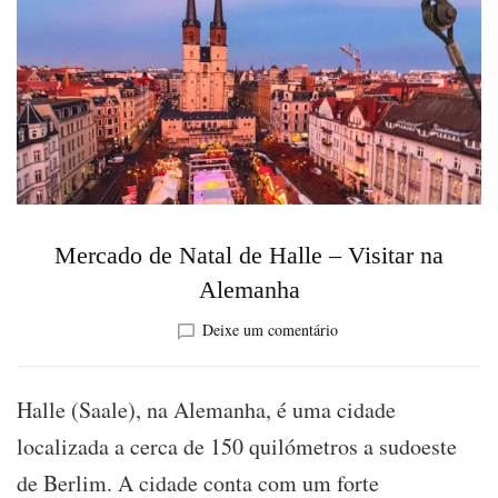
Mercado de Natal de Halle – Visitar na
Alemanha
sobre
Deixe um comentário
Mercado
de
Natal
Halle (Saale), na Alemanha, é uma cidade
de
localizada a cerca de 150 quilómetros a sudoeste
Halle
–
de Berlim. A cidade conta com um forte
Visitar