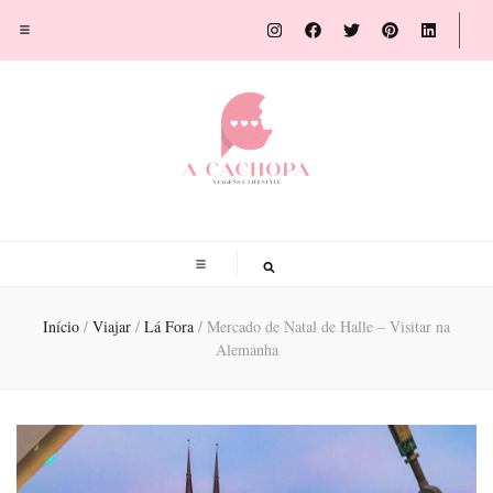
A Cachopa
Blog de viagens por Susana Sousa Ribeiro
Início
/
Viajar
/
Lá Fora
/
Mercado de Natal de Halle – Visitar na
Alemanha