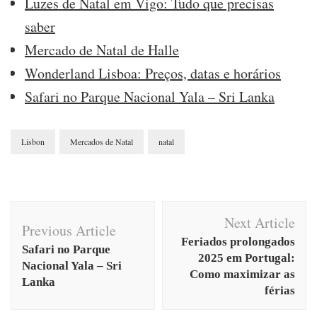
Luzes de Natal em Vigo: Tudo que precisas
saber
Mercado de Natal de Halle
Wonderland Lisboa: Preços, datas e horários
Safari no Parque Nacional Yala – Sri Lanka
Lisbon
Mercados de Natal
natal
Post
Next Article
Navigation
Previous Article
Feriados prolongados
Safari no Parque
2025 em Portugal:
Nacional Yala – Sri
Como maximizar as
Lanka
férias