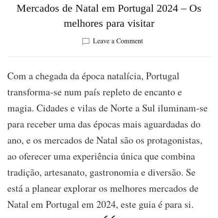
Mercados de Natal em Portugal 2024 – Os
melhores para visitar
on
Leave a Comment
Mercados
de
Natal
​Com a chegada da época natalícia, Portugal
em
transforma-se num país repleto de encanto e
Portugal
2024
magia. Cidades e vilas de Norte a Sul iluminam-se
–
para receber uma das épocas mais aguardadas do
Os
melhores
ano, e os mercados de Natal são os protagonistas,
para
visitar
ao oferecer uma experiência única que combina
tradição, artesanato, gastronomia e diversão. Se
está a planear explorar os melhores mercados de
Natal em Portugal em 2024, este guia é para si.