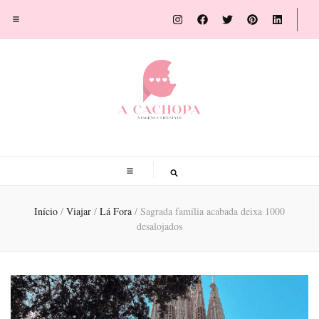
A Cachopa
Blog de viagens por Susana Sousa Ribeiro
Início
/
Viajar
/
Lá Fora
/
Sagrada família acabada deixa 1000
desalojados