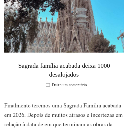
Sagrada família acabada deixa 1000
desalojados
sobre
Deixe um comentário
Sagrada
família
acabada
Finalmente teremos uma Sagrada Família acabada
deixa
em 2026. Depois de muitos atrasos e incertezas em
1000
desalojados
relação à data de em que terminam as obras da