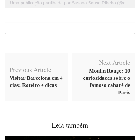
Uma publicação partilhada por Susana Sousa Ribeiro (@a.cachopa)
Post
Next Article
Navigation
Previous Article
Moulin Rouge: 10
Visitar Barcelona em 4
curiosidades sobre o
dias: Roteiro e dicas
famoso cabaré de
Paris
Leia também