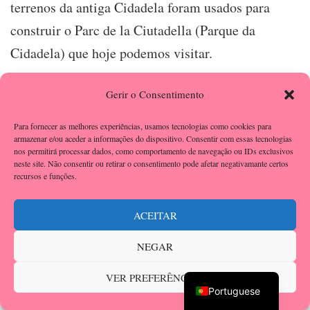
terrenos da antiga Cidadela foram usados para
construir o Parc de la Ciutadella (Parque da
Cidadela) que hoje podemos visitar.
Fontserè projetou jardins amplos, sob o lema “os
Gerir o Consentimento
jardins são para as cidades o que os pulmões são
Para fornecer as melhores experiências, usamos tecnologias como cookies para
para o corpo humano”. Este parque oferece uma
armazenar e/ou aceder a informações do dispositivo. Consentir com essas tecnologias
nos permitirá processar dados, como comportamento de navegação ou IDs exclusivos
variedade de espaços verdes, lagos serenos e áreas
neste site. Não consentir ou retirar o consentimento pode afetar negativamante certos
recursos e funções.
de lazer para os moradores locais e visitantes
desfrutarem.
ACEITAR
Fontserè contou com a colaboração de quem?
NEGAR
Antoni Gaudí, claro, que interveio no projeto da
English
VER PREFERÊNCIAS
Cascata Monumental, um dos pontos principais do
Portuguese