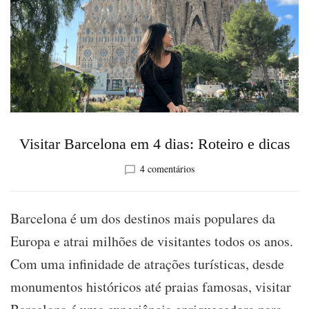
Visitar Barcelona em 4 dias: Roteiro e dicas
em
4 comentários
Visitar
Barcelona
em
Barcelona é um dos destinos mais populares da
4
Europa e atrai milhões de visitantes todos os anos.
dias:
Roteiro
Com uma infinidade de atrações turísticas, desde
e
monumentos históricos até praias famosas, visitar
dicas