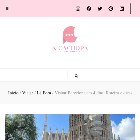
A Cachopa
Blog de viagens por Susana Sousa Ribeiro
Início
/
Viajar
/
Lá Fora
/
Visitar Barcelona em 4 dias: Roteiro e dicas