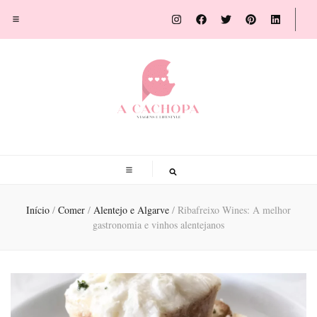
A Cachopa
Blog de viagens por Susana Sousa Ribeiro
Início
/
Comer
/
Alentejo e Algarve
/
Ribafreixo Wines: A melhor
gastronomia e vinhos alentejanos