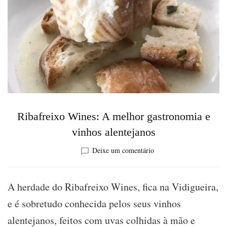
Ribafreixo Wines: A melhor gastronomia e
vinhos alentejanos
sobre
Deixe um comentário
Ribafreixo
Wines:
A
A herdade do Ribafreixo Wines, fica na Vidigueira,
melhor
e é sobretudo conhecida pelos seus vinhos
gastronomia
e
alentejanos, feitos com uvas colhidas à mão e
vinhos