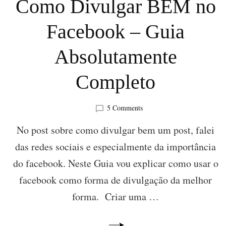
Como Divulgar BEM no
Facebook – Guia
Absolutamente
Completo
on
5 Comments
Como
No post sobre como divulgar bem um post, falei
Divulgar
BEM
das redes sociais e especialmente da importância
no
Facebook
do facebook. Neste Guia vou explicar como usar o
–
facebook como forma de divulgação da melhor
Guia
Absolutamente
forma. Criar uma …
Completo