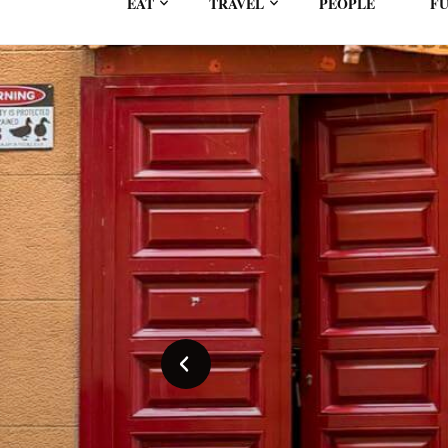
EAT
TRAVEL
PEOPLE
FU