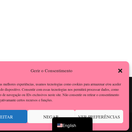
Gerir o Consentimento
 as melhores experiências, usamos tecnologias como cookies para armazenar e/ou aceder
do dispositivo. Consentir com essas tecnologias nos permitirá processar dados, como
 de navegação ou IDs exclusivos neste site. Não consentir ou retirar o consentimento
gativamante certos recursos e funções.
Portuguese
EITAR
NEGAR
VER PREFERÊNCIAS
ress
.
Privacy Policy
English