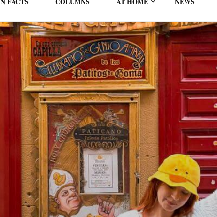
N FACTS
COLUMNS
AT HOME
NEWS