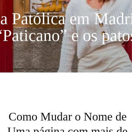
ja Patólica em Madr
“Paticano” e os pato
Como Mudar o Nome de
Uma página com mais de