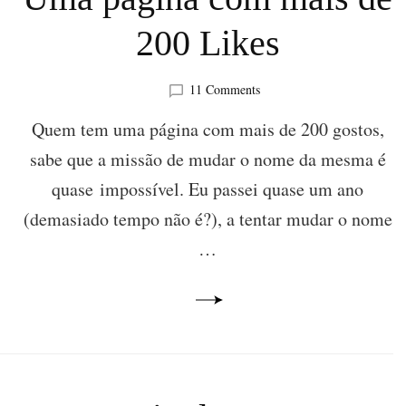
200 Likes
on
11 Comments
Como
Quem tem uma página com mais de 200 gostos,
Mudar
o
sabe que a missão de mudar o nome da mesma é
Nome
de
quase impossível. Eu passei quase um ano
Uma
(demasiado tempo não é?), a tentar mudar o nome
página
com
…
mais
de
200
Likes