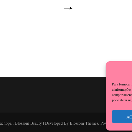
Para fornecer
a informações 
comportamento
pode afetar ne
AC
achopa
.
Blossom Beauty | Developed By
Blossom Themes
. Powered by
WordP