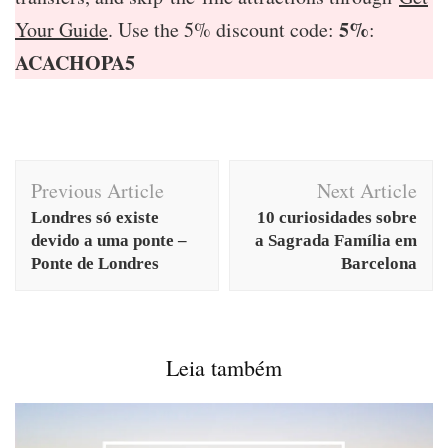
5%
Your Guide
. Use the 5% discount code:
:
ACACHOPA5
Post
Previous Article
Next Article
Navigation
Londres só existe
10 curiosidades sobre
devido a uma ponte –
a Sagrada Família em
Ponte de Londres
Barcelona
Leia também