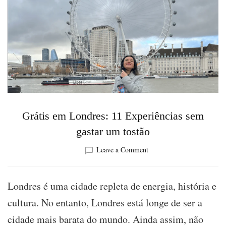
Grátis em Londres: 11 Experiências sem
gastar um tostão
on
Leave a Comment
Grátis
em
Londres:
Londres é uma cidade repleta de energia, história e
11
cultura. No entanto, Londres está longe de ser a
Experiências
sem
cidade mais barata do mundo. Ainda assim, não
gastar