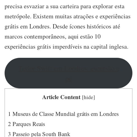
precisa esvaziar a sua carteira para explorar esta
um
tostão
metrópole. Existem muitas atrações e experiências
grátis em Londres. Desde ícones históricos até
marcos contemporâneos, aqui estão 10
experiências grátis imperdíveis na capital inglesa.
Taylor Swift em Londres: excursão a
pé
Article Content
[
hide
]
1
Museus de Classe Mundial grátis em Londres
2
Parques Reais
3
Passeio pela South Bank