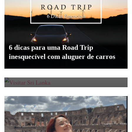
6 dicas para uma Road Trip
inesquecível com aluguer de carros
Visitar Sri Lanka: Guia Completo
para um Roteiro de 10 Dias no Sri
Lanka