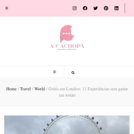
A Cachopa
Blog de viagens por Susana Sousa Ribeiro
Home
/
Travel
/
World
/
Grátis em Londres: 11 Experiências sem gastar
um tostão