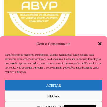
Gerir o Consentimento
Para fornecer as melhores experiências, usamos tecnologias como cookies para
armazenar e/ou aceder a informações do dispositivo. Consentir com essas tecnologias
nos permitirá processar dados, como comportamento de navegação ou IDs exclusivos
neste site. Não consentir ou retirar o consentimento pode afetar negativamante certos
recursos e funções.
ACEITAR
NEGAR
Portuguese
2026 Copyright
A Cachopa
.
Blossom Beauty | Developed By
Blossom
VER PREFERÊNCIAS