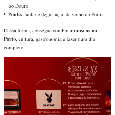
ao Douro.
Noite:
Jantar e degustação de vinho do Porto.
museus no
Dessa forma, consegue combinar
Porto
, cultura, gastronomia e lazer num dia
completo.