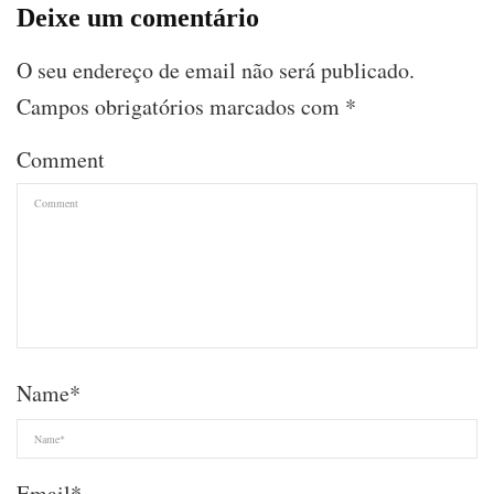
Deixe um comentário
O seu endereço de email não será publicado.
Campos obrigatórios marcados com
*
Comment
Name
*
Email
*