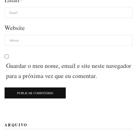
Website
Guardar o meu nome, email e site neste navegador
para a próxima vez que eu comentar.
ARQUIVO