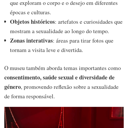
que exploram o corpo e o desejo em diferentes
épocas e culturas.
Objetos históricos
: artefatos e curiosidades que
mostram a sexualidade ao longo do tempo.
Zonas interativas
: áreas para tirar fotos que
tornam a visita leve e divertida.
O museu também aborda temas importantes como
consentimento, saúde sexual e diversidade de
género
, promovendo reflexão sobre a sexualidade
de forma responsável.