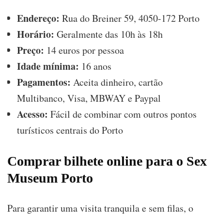
Endereço:
Rua do Breiner 59, 4050-172 Porto
Horário:
Geralmente das 10h às 18h
Preço:
14 euros por pessoa
Idade mínima:
16 anos
Pagamentos:
Aceita dinheiro, cartão
Multibanco, Visa, MBWAY e Paypal
Acesso:
Fácil de combinar com outros pontos
turísticos centrais do Porto
Comprar bilhete online para o Sex
Museum Porto
Para garantir uma visita tranquila e sem filas, o