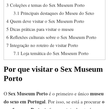
3
Coleções e temas do Sex Museum Porto
3.1
Principais destaques do Museu do Sexo
4
Quem deve visitar o Sex Museum Porto
5
Dicas práticas para visitar o museu
6
Reflexões culturais sobre o Sex Museum Porto
7
Integração no roteiro de visitar Porto
7.1
Loja temática do Sex Museum Porto
Por que visitar o Sex Museum
Porto
Sex Museum Porto
museu
O
é o primeiro e único
do sexo em Portugal
o
. Por isso, se está a procurar