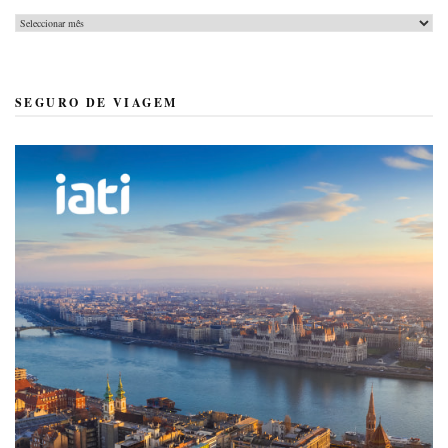
Arquivo
SEGURO DE VIAGEM