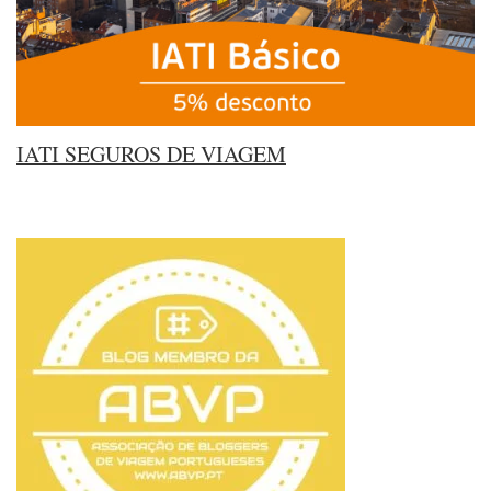
IATI SEGUROS DE VIAGEM