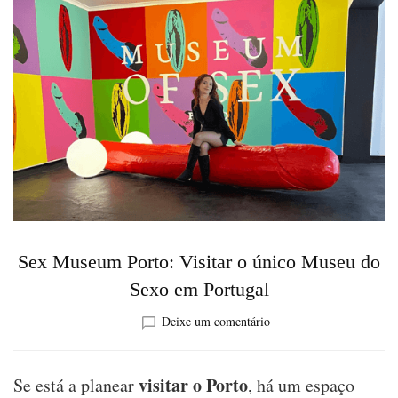
Sex Museum Porto: Visitar o único Museu do
Sexo em Portugal
sobre
Deixe um comentário
Sex
Museum
Porto:
visitar o Porto
Se está a planear
, há um espaço
Visitar