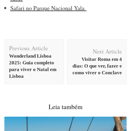
Safari no Parque Nacional Yala
Post
Previous Article
Navigation
Next Article
Wonderland Lisboa
Visitar Roma em 4
2025: Guia completo
dias: O que ver, fazer e
para viver o Natal em
como viver o Conclave
Lisboa
Leia também