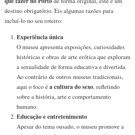
que fazer no Porto
de forma original, este é um
destino obrigatório. Eis algumas razões para
incluí-lo no seu roteiro:
Experiência única
O museu apresenta exposições, curiosidades
históricas e obras de arte erótica que exploram
a sexualidade de forma educativa e divertida.
Ao contrário de outros museus tradicionais,
a cultura do sexo
aqui o foco é
, refletindo
sobre a história, arte e comportamento
humano.
Educação e entretenimento
Apesar do tema ousado, o museu promove a