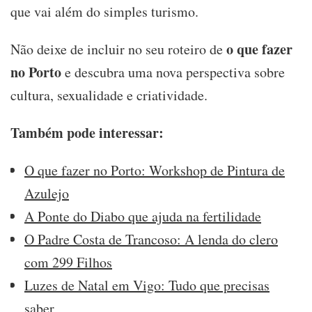
que vai além do simples turismo.
o que fazer
Não deixe de incluir no seu roteiro de
no Porto
e descubra uma nova perspectiva sobre
cultura, sexualidade e criatividade.
Também pode interessar:
O que fazer no Porto: Workshop de Pintura de
Azulejo
A Ponte do Diabo que ajuda na fertilidade
O Padre Costa de Trancoso: A lenda do clero
com 299 Filhos
Luzes de Natal em Vigo: Tudo que precisas
saber