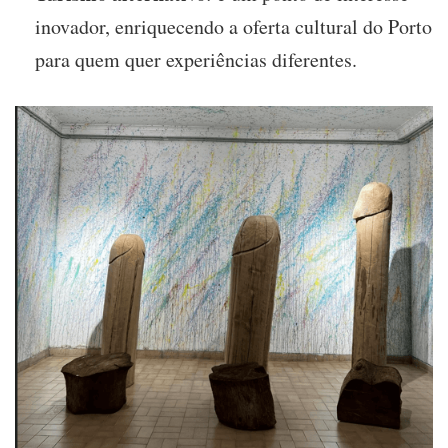
inovador, enriquecendo a oferta cultural do Porto
para quem quer experiências diferentes.