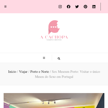
A Cachopa
Blog de viagens por Susana Sousa Ribeiro
Início
/
Viajar
/
Porto e Norte
/
Sex Museum Porto: Visitar o único
Museu do Sexo em Portugal