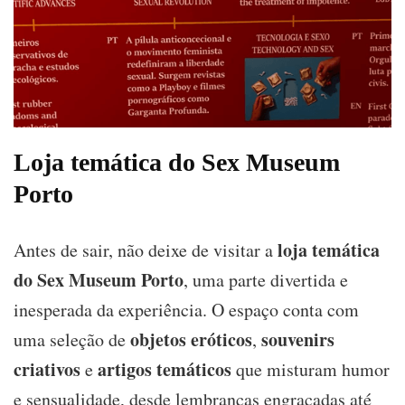
Loja temática do Sex Museum
Porto
loja temática
Antes de sair, não deixe de visitar a
do Sex Museum Porto
, uma parte divertida e
inesperada da experiência. O espaço conta com
objetos eróticos
souvenirs
uma seleção de
,
criativos
artigos temáticos
e
que misturam humor
e sensualidade, desde lembranças engraçadas até