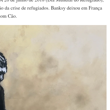
ão da crise de refugiados. Banksy deixou em França
com Cão.