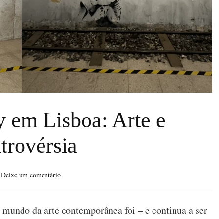
 em Lisboa: Arte e
trovérsia
sobre
Deixe um comentário
Museu
Banksy
em
mundo da arte contemporânea foi – e continua a ser
Lisboa: