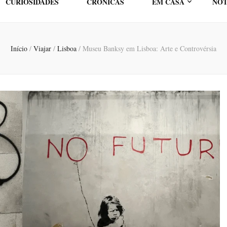
CURIOSIDADES
CRÓNICAS
EM CASA
NOT
Início
/
Viajar
/
Lisboa
/
Museu Banksy em Lisboa: Arte e Controvérsia