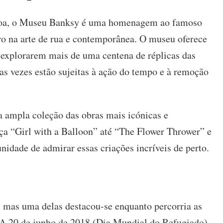
sboa, o Museu Banksy é uma homenagem ao famoso
uro na arte de rua e contemporânea. O museu oferece
 explorarem mais de uma centena de réplicas das
as vezes estão sujeitas à ação do tempo e à remoção
ampla coleção das obras mais icónicas e
eça “Girl with a Balloon” até “The Flower Thrower” e
idade de admirar essas criações incríveis de perto.
, mas uma delas destacou-se enquanto percorria as
A 20 de junho de 2018 (Dia Mundial do Refugiado),