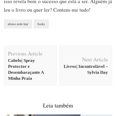
isso revela bem o sucesso que está a ser. Alguém já
leu o livro ou quer ler? Contem-me tudo!
afonso noite luar
books
Post
Previous Article
Navigation
Next Article
Cabelo| Spray
Protector e
Livros| Incontrolável –
Desembaraçante A
Sylvia Day
Minha Praia
Leia também