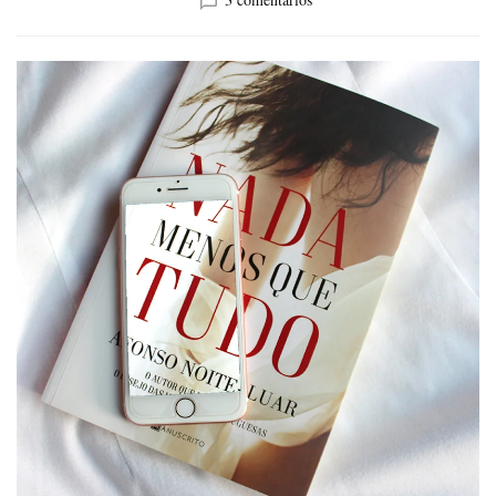
Livros:
Nada
Menos
Que
Tudo
–
Afonso
Noite-
Luar