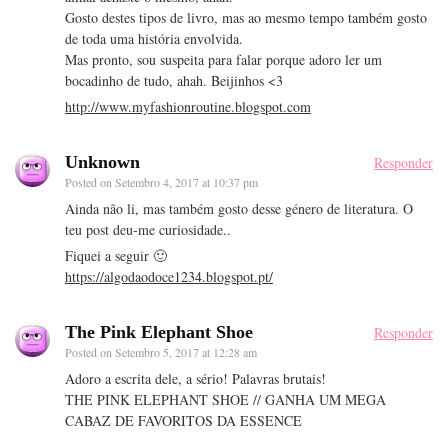
Gosto destes tipos de livro, mas ao mesmo tempo também gosto
de toda uma história envolvida.
Mas pronto, sou suspeita para falar porque adoro ler um
bocadinho de tudo, ahah. Beijinhos <3
http://www.myfashionroutine.blogspot.com
Unknown
Responder
Posted on
Setembro 4, 2017 at 10:37 pm
Ainda não li, mas também gosto desse género de literatura. O
teu post deu-me curiosidade..
Fiquei a seguir 🙂
https://algodaodoce1234.blogspot.pt/
The Pink Elephant Shoe
Responder
Posted on
Setembro 5, 2017 at 12:28 am
Adoro a escrita dele, a sério! Palavras brutais!
THE PINK ELEPHANT SHOE // GANHA UM MEGA
CABAZ DE FAVORITOS DA ESSENCE