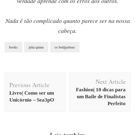
verdade aprende com os erros dos outros.
Nada é tão complicado quanto parece ser na nossa
cabeça.
books
julia quinn
os bridgertons
Post
Next Article
Navigation
Previous Article
Fashion| 10 dicas para
Livro| Como ser um
um Baile de Finalistas
Unicórnio – Sea3pO
Perfeito
Leia também