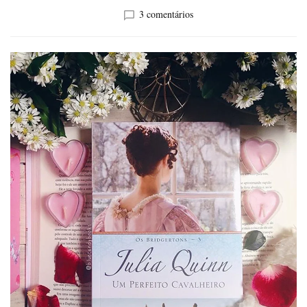
em
3 comentários
Livro|
Um
perfeito
Cavalheiro|
Amor
e
Enganos
–
Os
Bridgertons
3
-
Julia
Quinn