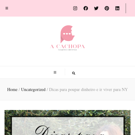
A Cachopa
Blog de viagens por Susana Sousa Ribeiro
Home
/
Uncategorized
/
Dicas para poupar dinheiro e ir viver para NY