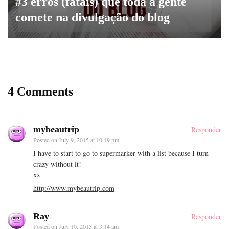
#3 erros (fatais) que toda a gente
comete na divulgação do blog
4 Comments
mybeautrip
Responder
Posted on
July 9, 2015 at 10:49 pm
I have to start to go to supermarker with a list because I turn
crazy without it!
xx
http://www.mybeautrip.com
Ray
Responder
Posted on
July 10, 2015 at 3:14 am