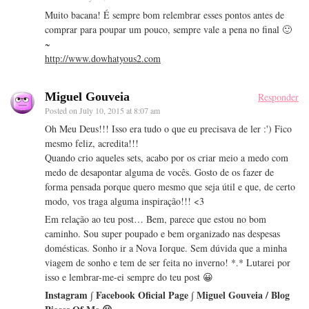
Muito bacana! É sempre bom relembrar esses pontos antes de
comprar para poupar um pouco, sempre vale a pena no final 🙂
~
http://www.dowhatyous2.com
Miguel Gouveia
Responder
Posted on
July 10, 2015 at 8:07 am
Oh Meu Deus!!! Isso era tudo o que eu precisava de ler :') Fico
mesmo feliz, acredita!!!
Quando crio aqueles sets, acabo por os criar meio a medo com
medo de desapontar alguma de vocês. Gosto de os fazer de
forma pensada porque quero mesmo que seja útil e que, de certo
modo, vos traga alguma inspiração!!! <3
Em relação ao teu post… Bem, parece que estou no bom
caminho. Sou super poupado e bem organizado nas despesas
domésticas. Sonho ir a Nova Iorque. Sem dúvida que a minha
viagem de sonho e tem de ser feita no inverno! *.* Lutarei por
isso e lembrar-me-ei sempre do teu post 😀
Instagram ∫ Facebook Oficial Page ∫ Miguel Gouveia / Blog