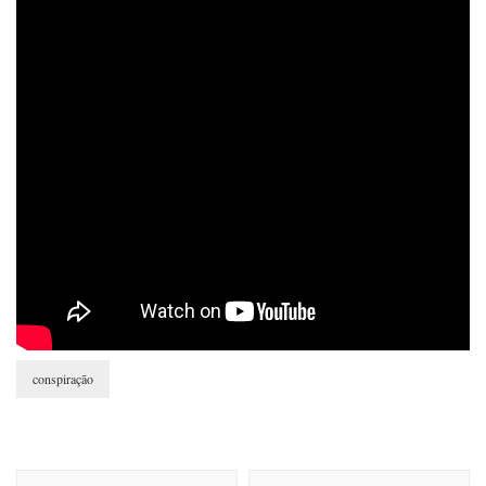
conspiração
Post