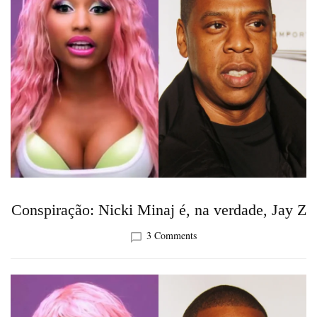
Conspiração: Nicki Minaj é, na verdade, Jay Z
on
3 Comments
Conspiração:
Nicki
Minaj
é,
na