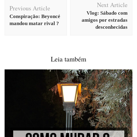
Next Article
Navigation
Previous Article
Vlog: Sábado com
Conspiração: Beyoncé
amigos por estradas
mandou matar rival ?
desconhecidas
Leia também