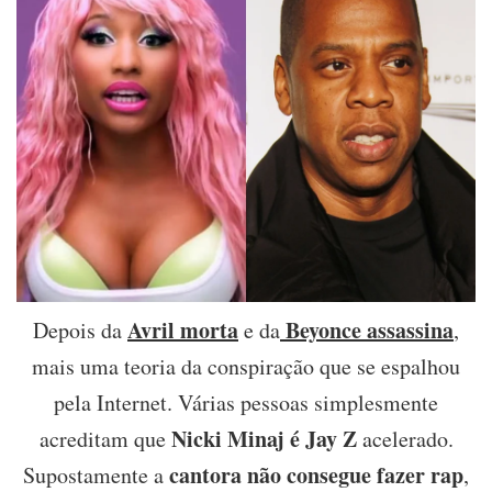
verdade,
Jay
Z
Avril morta
Beyonce assassina
Depois da
e da
,
mais uma teoria da conspiração que se espalhou
pela Internet. Várias pessoas simplesmente
Nicki Minaj é Jay Z
acreditam que
acelerado.
cantora não consegue fazer rap
Supostamente a
,