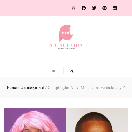
A Cachopa
Blog de viagens por Susana Sousa Ribeiro
Home
/
Uncategorized
/
Conspiração: Nicki Minaj é, na verdade, Jay Z