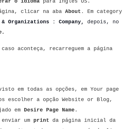
erar o idioma
para Inglês US.
página, clicar na aba
About.
Em category
 & Organizations : Company,
depois, no
e.
 caso aconteça, recarreguem a página
visto em todas as opções, em Your page
os escolher a opção Website or Blog,
ejado em
Desire Page Name
.
m enviar um
print
da página inicial da