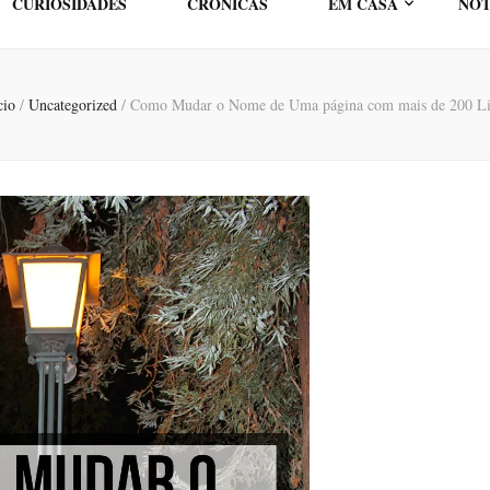
CURIOSIDADES
CRÓNICAS
EM CASA
NOT
cio
/
Uncategorized
/
Como Mudar o Nome de Uma página com mais de 200 Li