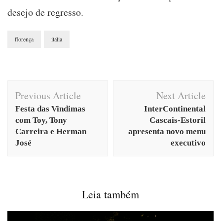
desejo de regresso.
florença
itália
Post
Previous Article
Next Article
Navigation
Festa das Vindimas
InterContinental
com Toy, Tony
Cascais-Estoril
Carreira e Herman
apresenta novo menu
José
executivo
Leia também