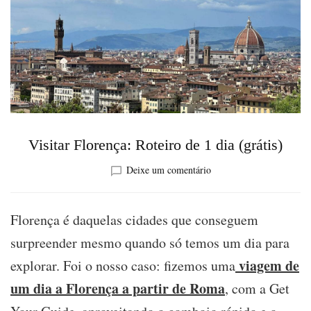
Visitar Florença: Roteiro de 1 dia (grátis)
sobre
Deixe um comentário
Visitar
Florença:
Roteiro
Florença é daquelas cidades que conseguem
de
surpreender mesmo quando só temos um dia para
1
dia
viagem de
explorar. Foi o nosso caso: fizemos uma
(grátis)
um dia a Florença a partir de Roma
, com a Get