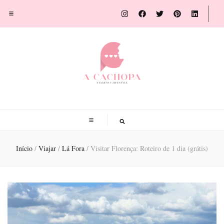
A Cachopa
Blog de viagens por Susana Sousa Ribeiro
Início
/
Viajar
/
Lá Fora
/
Visitar Florença: Roteiro de 1 dia (grátis)