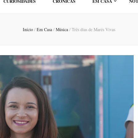
CURIOSIDADES
CRÓNICAS
EM CASA
NOT
Início
/
Em Casa
/
Música
/
Três dias de Marés Vivas