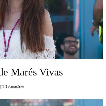
 de Marés Vivas
em
2 comentários
Três
dias
de
Marés