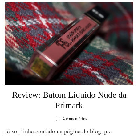
Review: Batom Liquido Nude da
Primark
em
4 comentários
Review:
Já vos tinha contado na página do blog que
Batom
Liquido