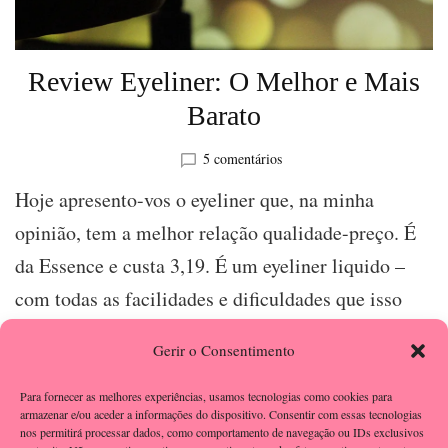
Review Eyeliner: O Melhor e Mais
Barato
em
5 comentários
Review
Hoje apresento-vos o eyeliner que, na minha
Eyeliner:
O
opinião, tem a melhor relação qualidade-preço. É
Melhor
da Essence e custa 3,19. É um eyeliner liquido –
e
Mais
com todas as facilidades e dificuldades que isso
Barato
acarreta – e …
Gerir o Consentimento
Para fornecer as melhores experiências, usamos tecnologias como cookies para
armazenar e/ou aceder a informações do dispositivo. Consentir com essas tecnologias
nos permitirá processar dados, como comportamento de navegação ou IDs exclusivos