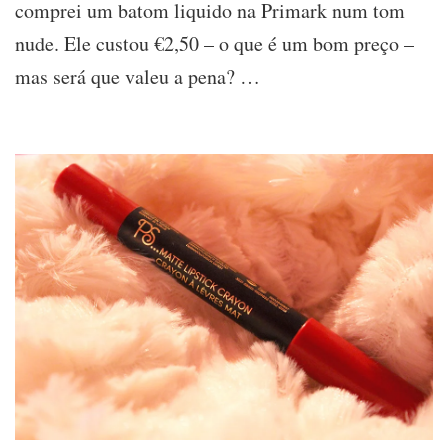
comprei um batom liquido na Primark num tom
Nude
nude. Ele custou €2,50 – o que é um bom preço –
da
Primark
mas será que valeu a pena? …