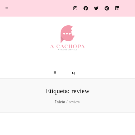
A Cachopa
Blog de viagens por Susana Sousa Ribeiro
Etiqueta:
review
Início
/
review