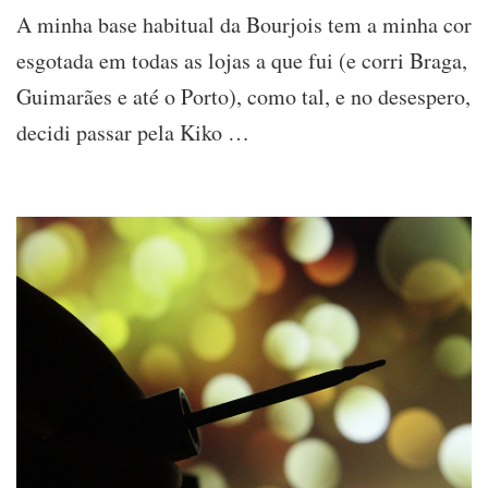
Review:
A minha base habitual da Bourjois tem a minha cor
Base
Matificante
esgotada em todas as lojas a que fui (e corri Braga,
em
Guimarães e até o Porto), como tal, e no desespero,
Mousse
da
decidi passar pela Kiko …
Kiko