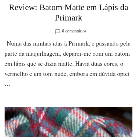
Review: Batom Matte em Lápis da
Primark
em
8 comentários
Review:
Numa das minhas idas à Primark, e passando pela
Batom
Matte
parte da maquilhagem, deparei-me com um batom
em
em lápis que se dizia matte. Havia duas cores, o
Lápis
da
vermelho e um tom nude, embora em dúvida optei
Primark
…