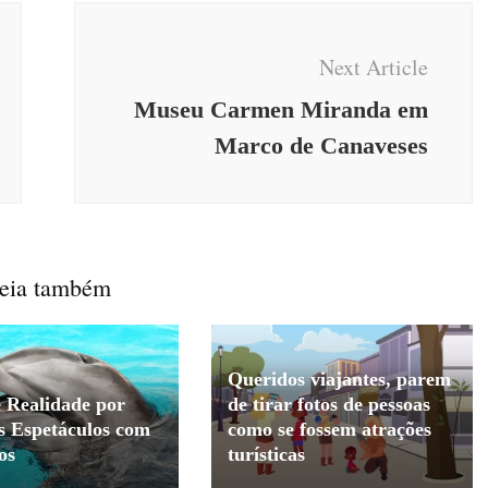
Next Article
Museu Carmen Miranda em
Marco de Canaveses
eia também
Queridos viajantes, parem
e Realidade por
de tirar fotos de pessoas
s Espetáculos com
como se fossem atrações
os
turísticas