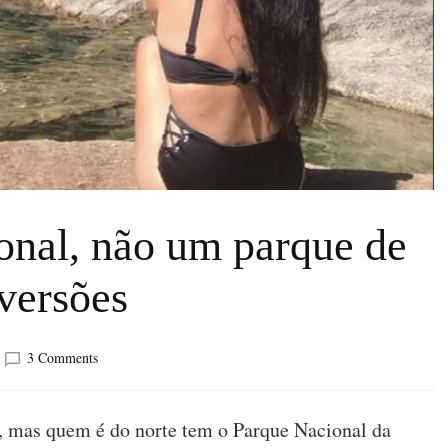
onal, não um parque de
versões
on
3 Comments
É
um
parque
m, mas quem é do norte tem o Parque Nacional da
nacional,