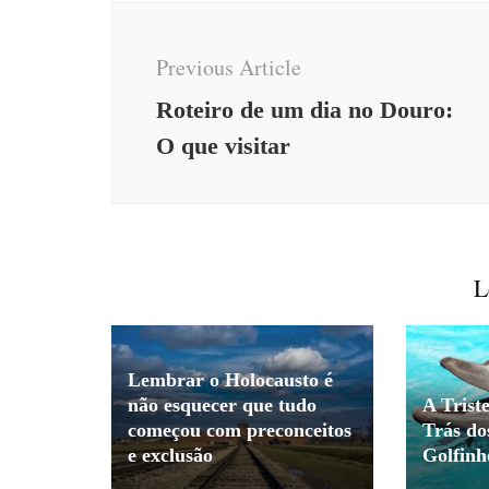
Post
Navigation
Previous Article
Roteiro de um dia no Douro:
O que visitar
L
Lembrar o Holocausto é
não esquecer que tudo
A Trist
começou com preconceitos
Trás do
e exclusão
Golfinh