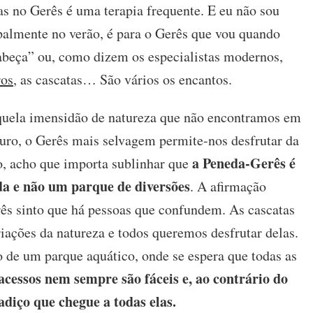
s no Gerês é uma terapia frequente. E eu não sou
não
um
almente no verão, é para o Gerês que vou quando
parque
abeça” ou, como dizem os especialistas modernos,
de
diversões
ros
, as cascatas… São vários os encantos.
quela imensidão de natureza que não encontramos em
uro, o Gerês mais selvagem permite-nos desfrutar da
a Peneda-Gerês é
o, acho que importa sublinhar que
a e não um parque de diversões
. A afirmação
rês sinto que há pessoas que confundem. As cascatas
iações da natureza e todos queremos desfrutar delas.
 de um parque aquático, onde se espera que todas as
acessos nem sempre são fáceis e, ao contrário do
adiço que chegue a todas elas.