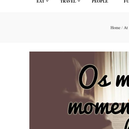
EAT
TRAVEL
PEOPLE
FU
Home
/
At