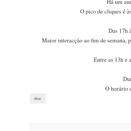
Há um aum
O pico de cliques é à
Das 17h à
Maior interacção ao fim de semana, p
Entre as 13h e 
Dur
O horário d
dicas
Post