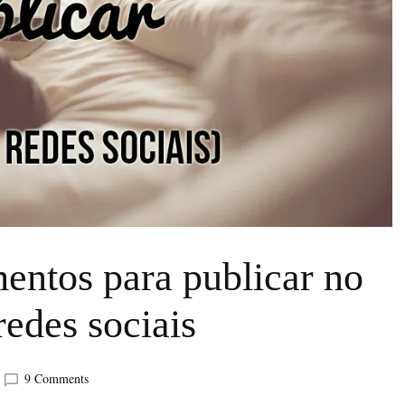
ntos para publicar no
redes sociais
on
9 Comments
Os