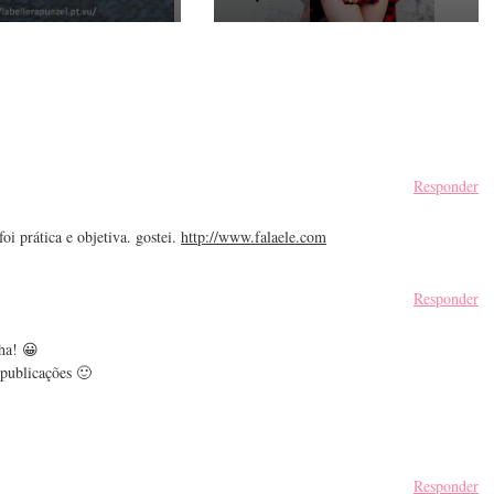
Responder
oi prática e objetiva. gostei.
http://www.falaele.com
Responder
lha! 😀
 publicações 🙂
Responder