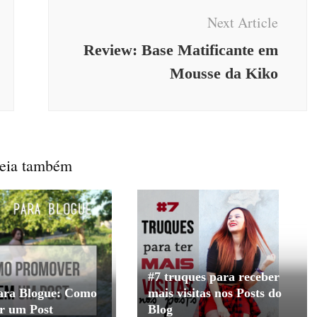
Next Article
Review: Base Matificante em
Mousse da Kiko
eia também
#7 truques para receber
ara Blogue: Como
mais visitas nos Posts do
r um Post
Blog