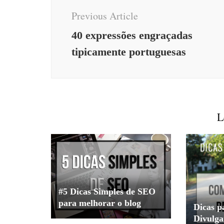
Navigation
Previous Article
40 expressões engraçadas
tipicamente portuguesas
L
#5 Dicas Simples de SEO
para melhorar o blog
Dicas p
Divulga