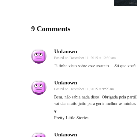
9 Comments
Unknown
Posted on
December 11, 2015 at 12:30 am
Já tinha visto sobre esse assunto… Só que você f
Unknown
Posted on
December 11, 2015 at 9:55 am
Bem, não sabia nada disto! Obrigada pela parti
vai dar muito jeito para gerir melhor as minhas
♥
Pretty Little Stories
Unknown