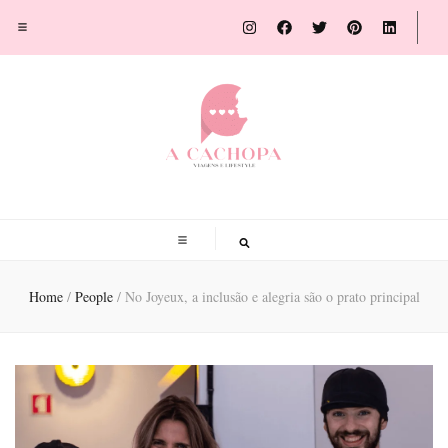
A Cachopa
Blog de viagens por Susana Sousa Ribeiro
Home
/
People
/
No Joyeux, a inclusão e alegria são o prato principal