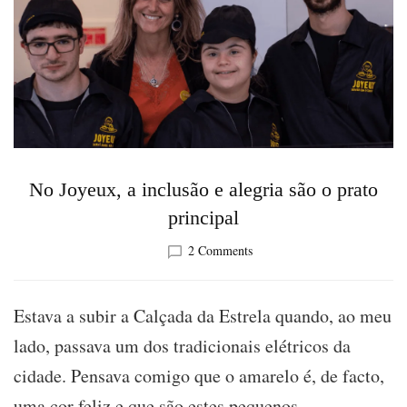
No Joyeux, a inclusão e alegria são o prato
principal
on
2 Comments
No
Joyeux,
a
Estava a subir a Calçada da Estrela quando, ao meu
inclusão
lado, passava um dos tradicionais elétricos da
e
alegria
cidade. Pensava comigo que o amarelo é, de facto,
são
uma cor feliz e que são estes pequenos
o