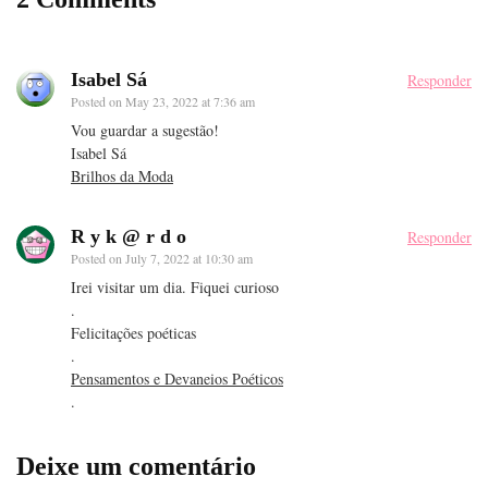
Isabel Sá
Responder
Posted on
May 23, 2022 at 7:36 am
Vou guardar a sugestão!
Isabel Sá
Brilhos da Moda
R y k @ r d o
Responder
Posted on
July 7, 2022 at 10:30 am
Irei visitar um dia. Fiquei curioso
.
Felicitações poéticas
.
Pensamentos e Devaneios Poéticos
.
Deixe um comentário