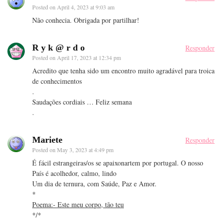
Posted on
April 4, 2023 at 9:03 am
Não conhecia. Obrigada por partilhar!
R y k @ r d o
Responder
Posted on
April 17, 2023 at 12:34 pm
Acredito que tenha sido um encontro muito agradável para troica
de conhecimentos
.
Saudações cordiais … Feliz semana
.
Mariete
Responder
Posted on
May 3, 2023 at 4:49 pm
É fácil estrangeiras/os se apaixonartem por portugal. O nosso
País é acolhedor, calmo, lindo
Um dia de ternura, com Saúde, Paz e Amor.
*
Poema:- Este meu corpo, tão teu
*/*