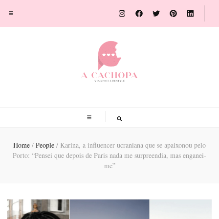
A Cachopa
Blog de viagens por Susana Sousa Ribeiro
Home
/
People
/
Karina, a influencer ucraniana que se apaixonou pelo
Porto: “Pensei que depois de Paris nada me surpreendia, mas enganei-
me”