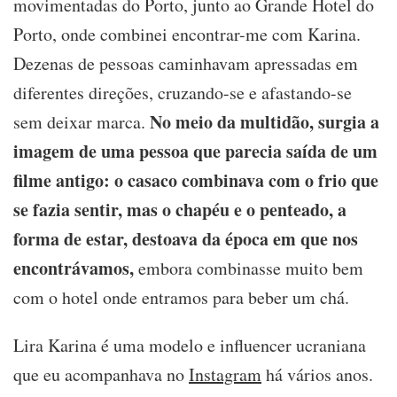
movimentadas do Porto, junto ao Grande Hotel do
que
se
Porto, onde combinei encontrar-me com Karina.
apaixonou
Dezenas de pessoas caminhavam apressadas em
pelo
Porto:
diferentes direções, cruzando-se e afastando-se
“Pensei
que
No meio da multidão, surgia a
sem deixar marca.
depois
imagem de uma pessoa que parecia saída de um
de
Paris
filme antigo: o casaco combinava com o frio que
nada
se fazia sentir, mas o chapéu e o penteado, a
me
surpreendia,
forma de estar, destoava da época em que nos
mas
encontrávamos,
embora combinasse muito bem
enganei-
me”
com o hotel onde entramos para beber um chá.
Lira Karina é uma modelo e influencer ucraniana
que eu acompanhava no
Instagram
há vários anos.