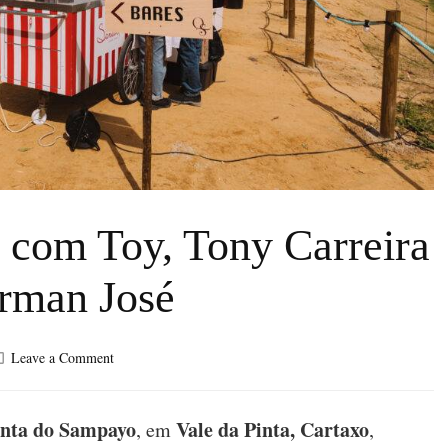
 com Toy, Tony Carreira
rman José
on
Leave a Comment
Festa
das
Vindimas
nta do Sampayo
Vale da Pinta, Cartaxo
, em
,
com