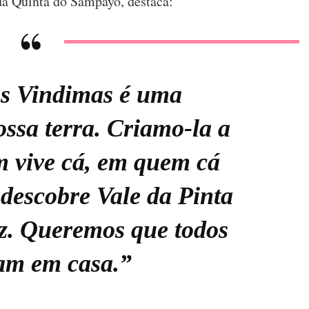
da Quinta do Sampayo, destaca:
as Vindimas é uma
sa terra. Criamo-la a
 vive cá, em quem cá
descobre Vale da Pinta
ez. Queremos que todos
tam em casa.”