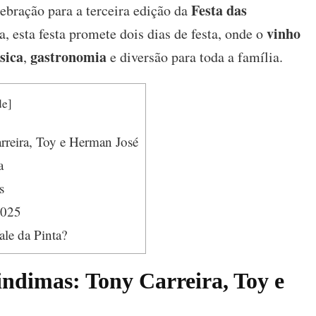
Festa das
ebração para a terceira edição da
Toy,
Tony
vinho
 esta festa promete dois dias de festa, onde o
Carreira
sica
gastronomia
,
e
e diversão para toda a família.
Herman
José
de
]
rreira, Toy e Herman José
a
s
2025
ale da Pinta?
indimas: Tony Carreira, Toy e