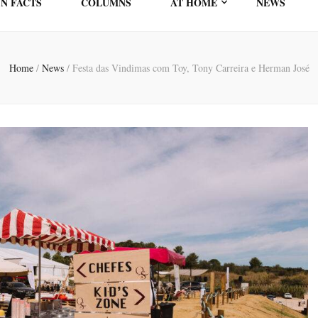
N FACTS
COLUMNS
AT HOME
NEWS
Home
/
News
/
Festa das Vindimas com Toy, Tony Carreira e Herman José