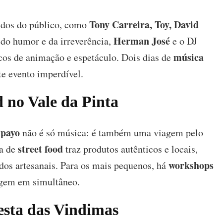
Tony Carreira, Toy, David
idos do público, como
Herman José
 do humor e da irreverência,
e o DJ
música
s de animação e espetáculo. Dois dias de
e evento imperdível.
d no Vale da Pinta
mpayo
não é só música: é também uma viagem pelo
street food
ea de
traz produtos autênticos e locais,
workshops
ados artesanais. Para os mais pequenos, há
agem em simultâneo.
esta das Vindimas