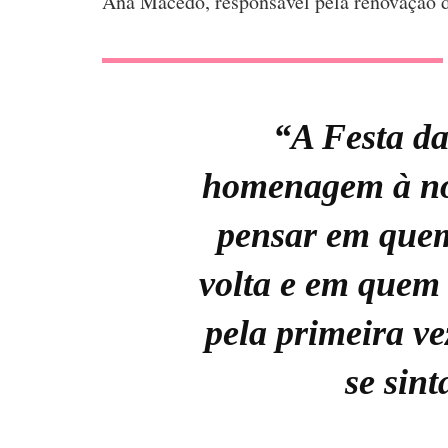
Ana Macedo, responsável pela renovação 
“A Festa d
homenagem à nos
pensar em quem
volta e em quem 
pela primeira v
se sin