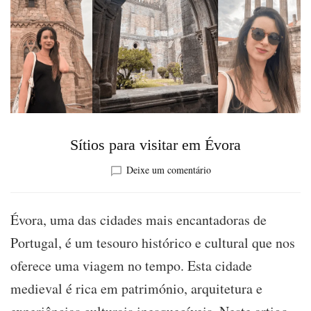
Sítios para visitar em Évora
sobre
Deixe um comentário
Sítios
para
visitar
Évora, uma das cidades mais encantadoras de
em
Portugal, é um tesouro histórico e cultural que nos
Évora
oferece uma viagem no tempo. Esta cidade
medieval é rica em património, arquitetura e