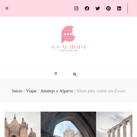
A Cachopa
Blog de viagens por Susana Sousa Ribeiro
Início
/
Viajar
/
Alentejo e Algarve
/
Sítios para visitar em Évora