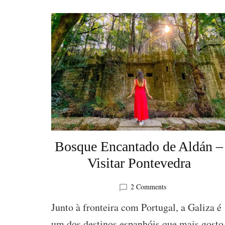
Bosque Encantado de Aldán –
Visitar Pontevedra
on
2 Comments
Bosque
Junto à fronteira com Portugal, a Galiza é
Encantado
de
um dos destinos espanhóis que mais gosto