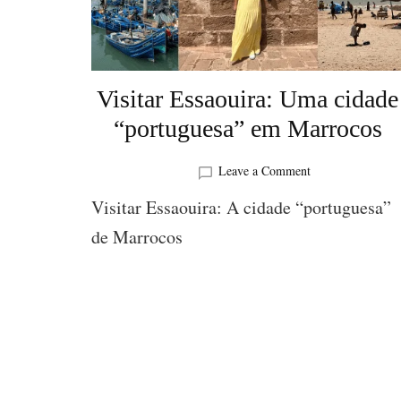
Visitar Essaouira: Uma cidade
“portuguesa” em Marrocos
on
Leave a Comment
Visitar
Visitar Essaouira: A cidade “portuguesa”
Essaouira:
Uma
de Marrocos
cidade
“portuguesa”
em
Marrocos