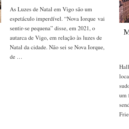
Luzes
As Luzes de Natal em Vigo são um
de
Natal
espetáculo imperdível. “Nova Iorque vai
em
sentir-se pequena” disse, em 2021, o
Vigo:
M
Tudo
autarca de Vigo, em relação às luzes de
que
precisas
Natal da cidade. Não sei se Nova Iorque,
saber
de …
Hal
loca
sud
um f
sen
Fri