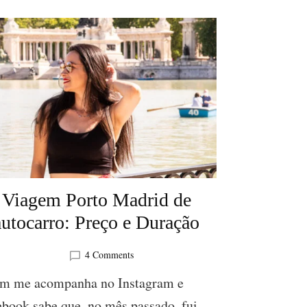
Viagem Porto Madrid de
autocarro: Preço e Duração
on
4 Comments
Viagem
m me acompanha no Instagram e
Porto
Madrid
book sabe que, no mês passado. fui