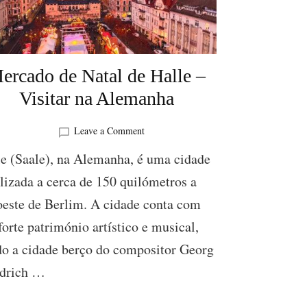
ercado de Natal de Halle –
Visitar na Alemanha
on
Leave a Comment
Mercado
le (Saale), na Alemanha, é uma cidade
de
Natal
lizada a cerca de 150 quilómetros a
de
oeste de Berlim. A cidade conta com
Halle
–
orte património artístico e musical,
Visitar
na
do a cidade berço do compositor Georg
Alemanha
edrich …