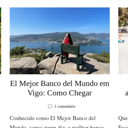
El Mejor Banco del Mundo em
Vigo: Como Chegar
em
1 comentário
El
Conhecido como El Mejor Banco del
Que
Mejor
Banco
Mundo, como quem diz, o melhor banco
Face