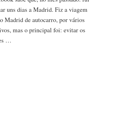
de
ar uns dias a Madrid. Fiz a viagem
autocarro:
Preço
o Madrid de autocarro, por vários
e
Duração
vos, mas o principal foi: evitar os
tes …