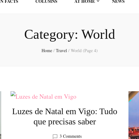
N FACTS
COLUMNS
AT HOME
NEWS
Category:
World
Home
/
Travel
/
World
(Page 4)
Luzes de Natal em Vigo: Tudo
que precisas saber
on
3 Comments