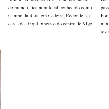
del
do mundo, fica num local conhecido como
pass
Mundo
em
Campo da Rata, em Cedeira, Redondela, a
Port
Vigo:
Como
cerca de 10 quilómetros do centro de Vigo.
moti
Chegar
…
tes