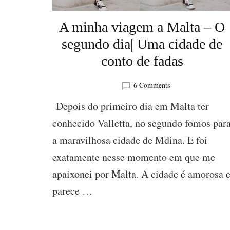
A minha viagem a Malta – O
segundo dia| Uma cidade de
conto de fadas
on
6 Comments
A
Depois do primeiro dia em Malta ter
minha
viagem
conhecido Valletta, no segundo fomos par
a
a maravilhosa cidade de Mdina. E foi
Malta
–
exatamente nesse momento em que me
O
segundo
apaixonei por Malta. A cidade é amorosa 
dia|
parece …
Uma
cidade
de
conto